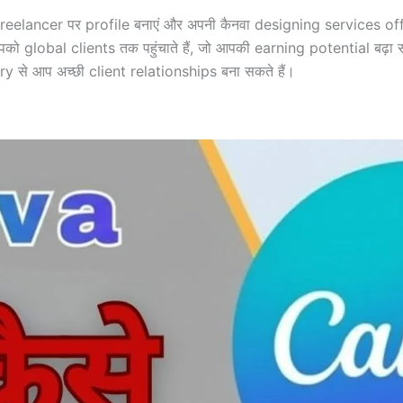
elancer पर profile बनाएं और अपनी कैनवा designing services offer
 global clients तक पहुंचाते हैं, जो आपकी earning potential बढ़ा स
से आप अच्छी client relationships बना सकते हैं।