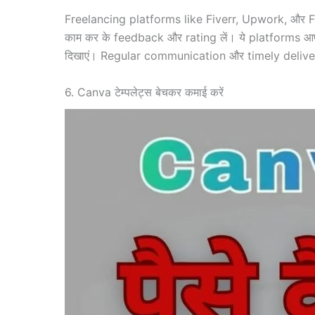
Freelancing platforms like Fiverr, Upwork, और Fre
काम कर के feedback और rating लें। ये platforms आपको
दिखाएं। Regular communication और timely delivery 
6. Canva टेम्पलेट्स बेचकर कमाई करें