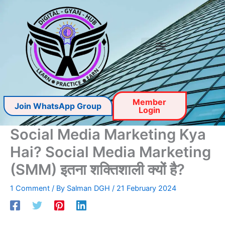
Skip
to
content
Seo Tools
Member
Join WhatsApp Group
Login
Social Media Marketing Kya
Hai? Social Media Marketing
(SMM) इतना शक्तिशाली क्यों है?
1 Comment
/ By
Salman DGH
/
21 February 2024